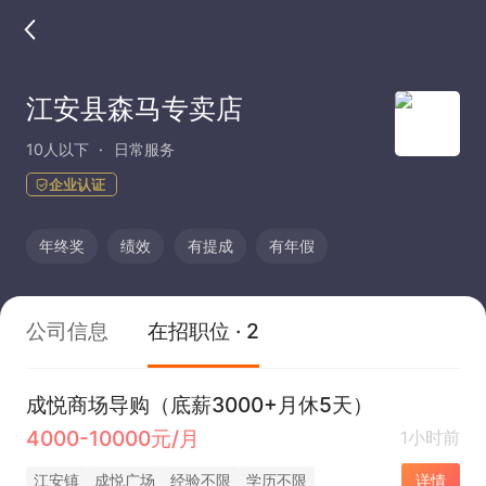
江安县森马专卖店
10人以下
日常服务
企业认证
年终奖
绩效
有提成
有年假
公司信息
在招职位 · 2
成悦商场导购（底薪3000+月休5天）
4000-10000元/月
1小时前
江安镇
成悦广场
经验不限
学历不限
详情