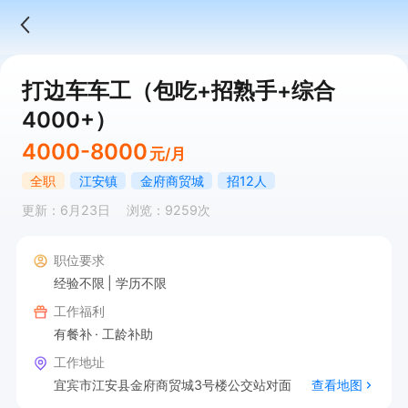
打边车车工（包吃+招熟手+综合
4000+）
4000-8000
元/月
全职
江安镇
金府商贸城
招12人
更新：6月23日
浏览：9259次
职位要求
经验不限
学历不限
工作福利
有餐补
工龄补助
工作地址
宜宾市江安县金府商贸城3号楼公交站对面
查看地图