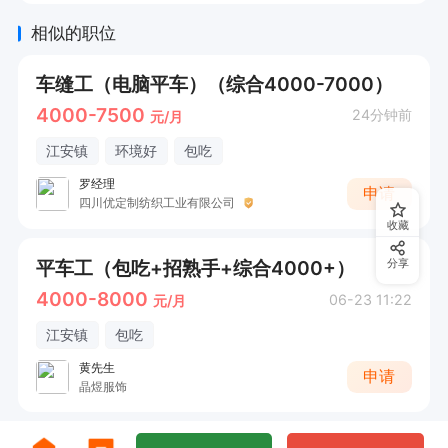
相似的职位
车缝工（电脑平车）（综合4000-7000）
4000-7500
24分钟前
元/月
江安镇
环境好
包吃
罗经理
申请
四川优定制纺织工业有限公司
收藏
平车工（包吃+招熟手+综合4000+）
分享
4000-8000
06-23 11:22
元/月
江安镇
包吃
黄先生
申请
晶煜服饰