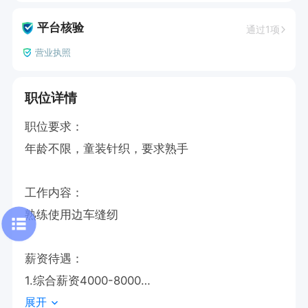
平台核验
通过1项
营业执照
职位详情
职位要求：

年龄不限，童装针织，要求熟手

工作内容：

熟练使用边车缝纫

薪资待遇：

1.综合薪资4000-8000

展开
2.生活补贴+工龄补贴
