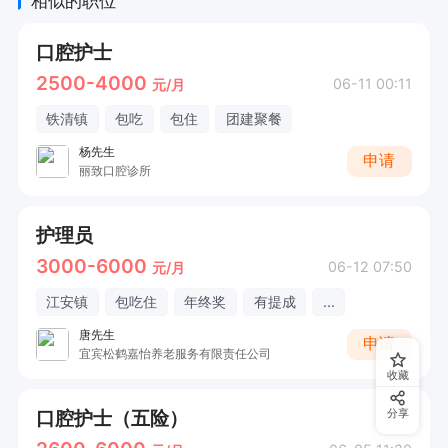
相似的职位
的消毒处理。

口腔护士
6. 具备一定的应急处理能力，能应对突发医疗状
2500-4000
06-11 00:11
元/月
况。
铁清镇
包吃
包住
团建聚餐
杨先生
申请
丽致口腔诊所
护理员
3000-6000
06-12 07:50
元/月
江安镇
包吃住
年终奖
有提成
...
唐先生
申请
宜宾松鹤嘉怡养老服务有限责任公司
收藏
口腔护士（五险）
分享