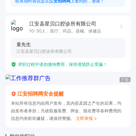
联系我时请说是在
江安招聘网
上看到的，谢谢！
供应。

6. 配合医生完成各类口腔手术的术前准备和术后护
江安县星贝口腔诊所有限公司
理工作。

10-30人
医疗、药品、器械、保健品
童先生
任职要求：

江安县星贝口腔诊所有限公司
1. 持有护士执业资格证书，具备扎实的口腔护理专
求职过程中请勿缴纳费用，保持谨慎防止受骗！
业知识。

2. 熟练掌握口腔护理各项操作技能，能独立完成
广告
常见护理任务。

江安招聘网安全提醒
3. 具备良好的沟通能力和服务意识，能与患者建
本站所有信息均由用户发布，其内容及因之产生的后果，均
立良好关系。

由发布者承担；凡收取服装费、押金、报名费等各种费用的
4. 工作认真负责，严谨细致，有较强的责任心和
信息均有欺诈嫌疑，请保持警惕。
立即举报 >
团队协作精神。

5. 熟悉口腔医疗器械的使用与维护，能进行有效