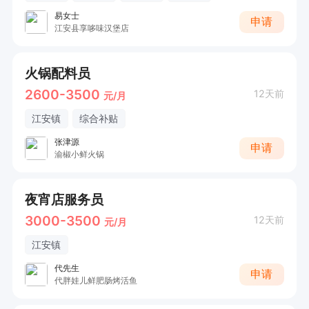
易女士
申请
江安县享哆味汉堡店
火锅配料员
2600-3500
12天前
元/月
江安镇
综合补贴
张津源
申请
渝椒小鲜火锅
夜宵店服务员
3000-3500
12天前
元/月
江安镇
代先生
申请
代胖娃儿鲜肥肠烤活鱼