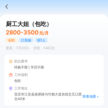
厨工大姐（包吃）
2800-3500
元/月
全职
江安镇
招1人
更新：7月20日
浏览：1462次
职位要求
经验不限
学历不限
工作福利
包吃
工作地址
宜宾市江安县南屏路与竹都大道东段交叉口西
查看地图
北40米