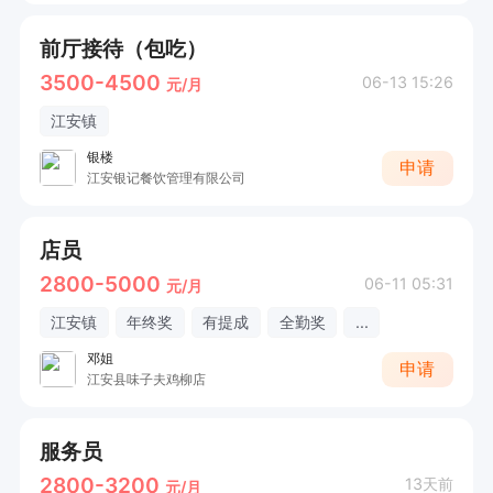
前厅接待（包吃）
3500-4500
06-13 15:26
元/月
江安镇
银楼
申请
江安银记餐饮管理有限公司
店员
2800-5000
06-11 05:31
元/月
江安镇
年终奖
有提成
全勤奖
...
邓姐
申请
江安县味子夫鸡柳店
服务员
2800-3200
13天前
元/月