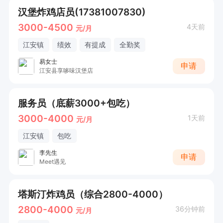
汉堡炸鸡店员(17381007830)
3000-4500
4天前
元/月
江安镇
绩效
有提成
全勤奖
易女士
申请
江安县享哆味汉堡店
服务员（底薪3000+包吃）
3000-4000
1天前
元/月
江安镇
包吃
李先生
申请
Meet遇见
塔斯汀炸鸡员（综合2800-4000）
2800-4000
36分钟前
元/月