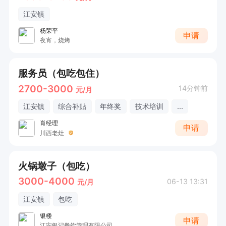
江安镇
杨荣平
申请
夜宵，烧烤
服务员（包吃包住）
2700-3000
14分钟前
元/月
江安镇
综合补贴
年终奖
技术培训
...
肖经理
申请
川西老灶
火锅墩子（包吃）
3000-4000
06-13 13:31
元/月
江安镇
包吃
银楼
申请
江安银记餐饮管理有限公司