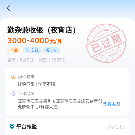
勤杂兼收银（夜宵店）
3000-4000
元/月
全职
江安镇
招1人
更新：6月7日
浏览：1297次
职位要求
经验不限
学历不限
工作地址
宜宾市江安县四川省宜宾市江安县江安创新创
查看地图
业孵化中心(竹都大道)
平台核验
通过2项