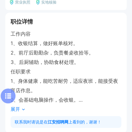
营业执照
实地核验
职位详情
工作内容

1、收银结算，做好账单核对。

2、前厅后勤勤杂，负责餐桌收拾等。

3、后厨辅助，协助食材处理。

任职要求

1、身体健康，能吃苦耐劳，适应夜班，能接受夜
宵店作息。

2、会基础电脑操作，会收银。

展开
3、有餐饮保洁、勤杂工作经验者优先。
联系我时请说是在
江安招聘网
上看到的，谢谢！