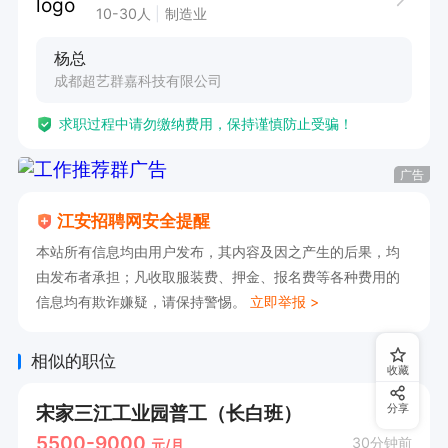
10-30人
制造业
杨总
成都超艺群嘉科技有限公司
求职过程中请勿缴纳费用，保持谨慎防止受骗！
广告
江安招聘网安全提醒
本站所有信息均由用户发布，其内容及因之产生的后果，均
由发布者承担；凡收取服装费、押金、报名费等各种费用的
信息均有欺诈嫌疑，请保持警惕。
立即举报 >
相似的职位
收藏
宋家三江工业园普工（长白班）
分享
5500-9000
30分钟前
元/月