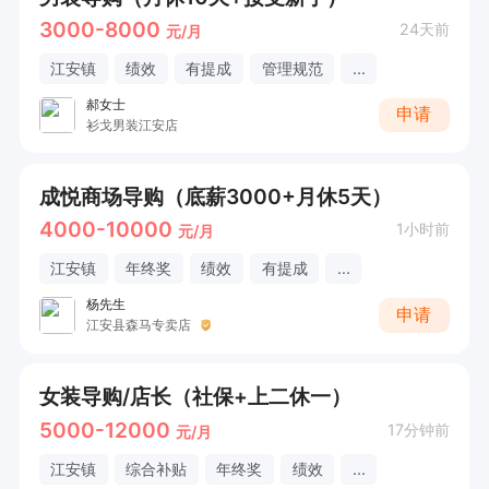
3000-8000
24天前
元/月
江安镇
绩效
有提成
管理规范
...
郝女士
申请
衫戈男装江安店
成悦商场导购（底薪3000+月休5天）
4000-10000
1小时前
元/月
江安镇
年终奖
绩效
有提成
...
杨先生
申请
江安县森马专卖店
女装导购/店长（社保+上二休一）
5000-12000
17分钟前
元/月
江安镇
综合补贴
年终奖
绩效
...