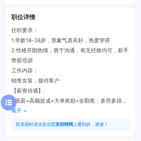
职位详情
任职要求：

1.年龄18-38岁，形象气质良好，热爱穿搭

2.性格开朗热情，善于沟通，有无经验均可，新手
带薪培训

工作内容：

销售女装，接待客户

【薪资待遇】.

1.底薪+高额提成+大单奖励+全勤奖，多劳多得，
展开
上不封顶。

2.分早班和晚班
联系我时请说是在
江安招聘网
上看到的，谢谢！