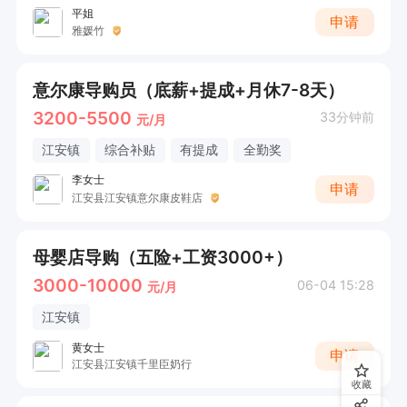
平姐
申请
雅媛竹
意尔康导购员（底薪+提成+月休7-8天）
3200-5500
33分钟前
元/月
江安镇
综合补贴
有提成
全勤奖
李女士
申请
江安县江安镇意尔康皮鞋店
母婴店导购（五险+工资3000+）
3000-10000
06-04 15:28
元/月
江安镇
黄女士
申请
江安县江安镇千里臣奶行
收藏