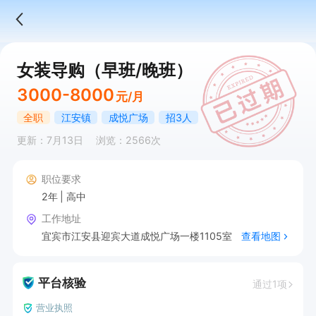
女装导购（早班/晚班）
3000-8000
元/月
全职
江安镇
成悦广场
招3人
更新：7月13日
浏览：2566次
职位要求
2年
高中
工作地址
宜宾市江安县迎宾大道成悦广场一楼1105室
查看地图
平台核验
通过1项
营业执照