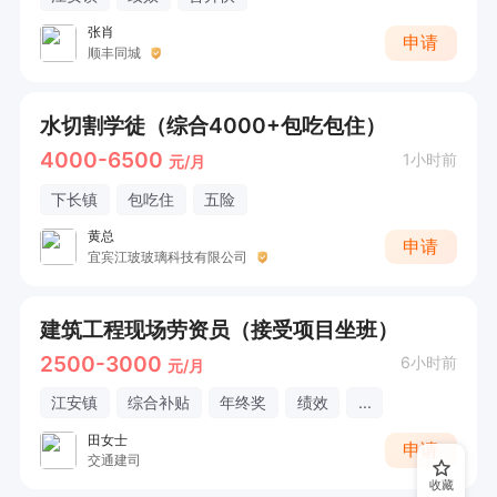
张肖
申请
顺丰同城
水切割学徒（综合4000+包吃包住）
4000-6500
1小时前
元/月
下长镇
包吃住
五险
黄总
申请
宜宾江玻玻璃科技有限公司
建筑工程现场劳资员（接受项目坐班）
2500-3000
6小时前
元/月
江安镇
综合补贴
年终奖
绩效
...
田女士
申请
交通建司
收藏