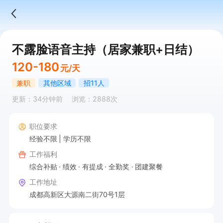
不露脸语音主持（居家兼职+日结）
120-180
元/天
兼职
其他区域
招11人
更新：34分钟前
浏览：2888次
职位要求
经验不限
学历不限
工作福利
综合补贴
绩效
有提成
全勤奖
团建聚餐
工作地址
成都高新区大源南二街70号1层