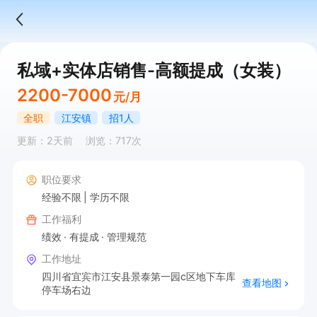
私域+实体店销售-高额提成（女装）
2200-7000
元/月
全职
江安镇
招1人
更新：2天前
浏览：717次
职位要求
经验不限
学历不限
工作福利
绩效
有提成
管理规范
工作地址
四川省宜宾市江安县景泰第一园c区地下车库
查看地图
停车场右边