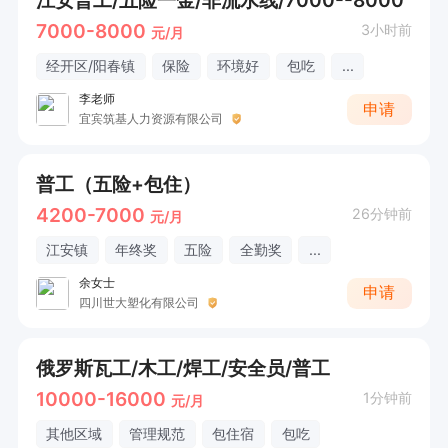
江安普工/五险一金/非流水线/7000--8000
7000-8000
3小时前
元/月
经开区/阳春镇
保险
环境好
包吃
...
李老师
申请
宜宾筑基人力资源有限公司
普工（五险+包住）
4200-7000
26分钟前
元/月
江安镇
年终奖
五险
全勤奖
...
余女士
申请
四川世大塑化有限公司
俄罗斯瓦工/木工/焊工/安全员/普工
10000-16000
1分钟前
元/月
其他区域
管理规范
包住宿
包吃