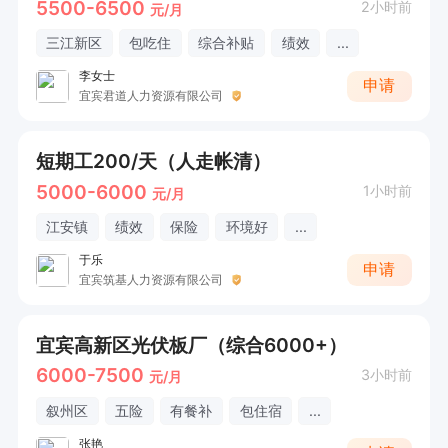
5500-6500
2小时前
元/月
三江新区
包吃住
综合补贴
绩效
...
李女士
申请
宜宾君道人力资源有限公司
短期工200/天（人走帐清）
5000-6000
1小时前
元/月
江安镇
绩效
保险
环境好
...
于乐
申请
宜宾筑基人力资源有限公司
宜宾高新区光伏板厂（综合6000+）
6000-7500
3小时前
元/月
叙州区
五险
有餐补
包住宿
...
张艳