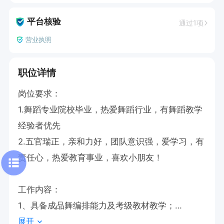
平台核验
通过1项
营业执照
职位详情
岗位要求：

1.舞蹈专业院校毕业，热爱舞蹈行业，有舞蹈教学
经验者优先

2.五官瑞正，亲和力好，团队意识强，爱学习，有
责任心，热爱教育事业，喜欢小朋友！

工作内容：

1、具备成品舞编排能力及考级教材教学；

展开
2、具备专业舞蹈知识、扎实舞蹈技巧；
