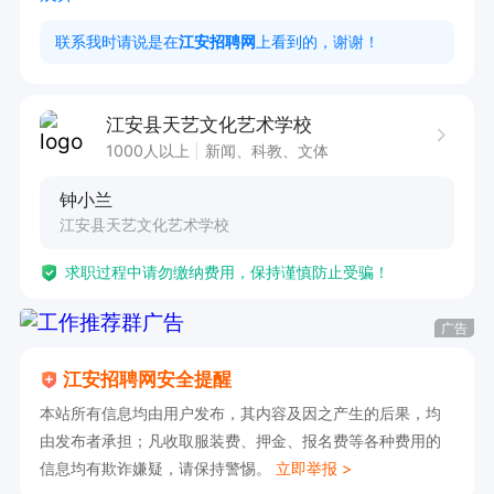
3、品行良好，爱岗敬业，热爱教育事业，有责任
联系我时请说是在
江安招聘网
上看到的，谢谢！
心、耐心、宽严有度；

4、热爱教育事业，熟知教学方法，有亲和力，语
江安县天艺文化艺术学校
言表达能力强，能调动课堂气氛

1000人以上
新闻、科教、文体
钟小兰
薪资待遇：

江安县天艺文化艺术学校
1：2个月转正后买五险

求职过程中请勿缴纳费用，保持谨慎防止受骗！
2：月休8天
广告
江安招聘网安全提醒
本站所有信息均由用户发布，其内容及因之产生的后果，均
由发布者承担；凡收取服装费、押金、报名费等各种费用的
信息均有欺诈嫌疑，请保持警惕。
立即举报 >