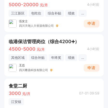
5000-20000
4小时前
元/月
三江新区
包吃住
综合补贴
绩效
...
伍女士
申请
四川天翎人力资源有限公司
临港保洁管理岗位（综合4200➕）
4500-5000
4小时前
元/月
其他区域
综合补贴
年终奖
绩效
...
王总
申请
四川攀鼎科技有限公司
食堂二厨
3000
07-01 09:59
元/月
江安镇