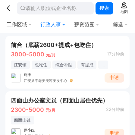
搜索
地图
工作区域
行政人事
薪资范围
筛选
前台（底薪2600+提成+包吃住）
3000-5000
17分钟前
元/月
江安镇
包吃住
综合补贴
有提成
...
刘洋
申请
江安县不老美美容美发中心
四面山办公室文员（四面山居住优先）
2300-5000
22分钟前
元/月
四面山镇
罗小姐
申请